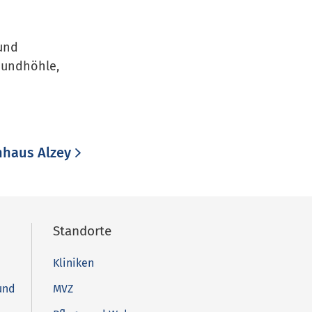
 und
Mundhöhle,
haus Alzey
Standorte
Kliniken
und
MVZ