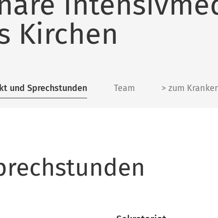
inäre Intensivme
s Kirchen
kt und Sprechstunden
Team
> zum Kranke
prechstunden